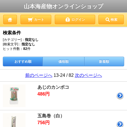
山本海産物オンラインショップ
カート
ログイン
検索
検索条件
[カテゴリー]：
指定なし
[検索文字]：
指定なし
ヒット件数：
82
件
おすすめ順
価格順
新着順
前のページへ
13-24 / 82
次のページへ
あじのカンボコ
486円
五島巻（白）
756円