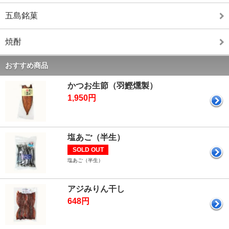
五島銘菓
焼酎
おすすめ商品
かつお生節（羽鰹燻製）
1,950円
塩あご（半生）
SOLD OUT
塩あご（半生）
アジみりん干し
648円