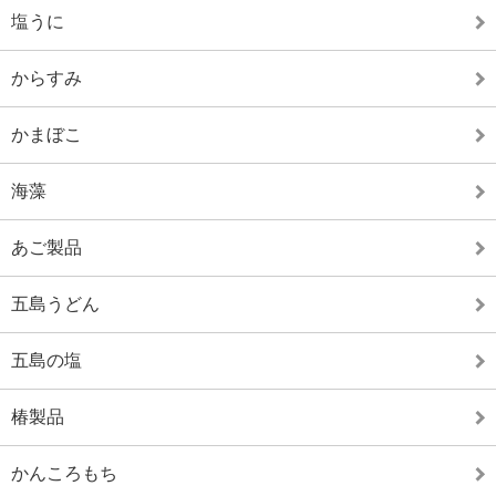
塩うに
からすみ
かまぼこ
海藻
あご製品
五島うどん
五島の塩
椿製品
かんころもち