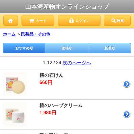
山本海産物オンラインショップ
カート
ログイン
検索
ホーム
＞
民芸品・その他
おすすめ順
価格順
新着順
1-12 / 34
次のページへ
椿の石けん
660円
椿のハーブクリーム
1,980円