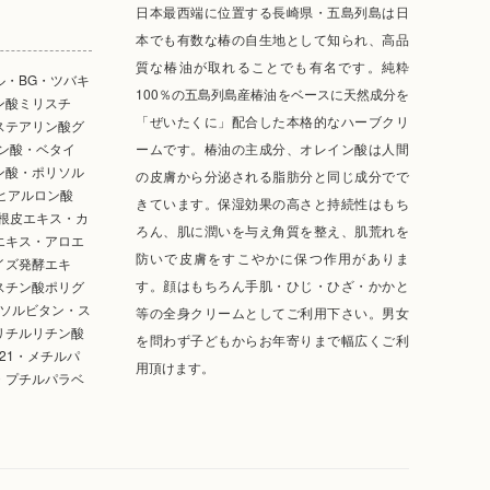
日本最西端に位置する長崎県・五島列島は日
本でも有数な椿の自生地として知られ、高品
質な椿油が取れることでも有名です。純粋
ル・BG・ツバキ
100％の五島列島産椿油をベースに天然成分を
ン酸ミリスチ
「ぜいたくに」配合した本格的なハーブクリ
ステアリン酸グ
ン酸・ベタイ
ームです。椿油の主成分、オレイン酸は人間
ン酸・ポリソル
の皮膚から分泌される脂肪分と同じ成分でで
ヒアルロン酸
きています。保湿効果の高さと持続性はもち
根皮エキス・カ
ろん、肌に潤いを与え角質を整え、肌荒れを
エキス・アロエ
防いで皮膚をすこやかに保つ作用がありま
イズ発酵エキ
す。顔はもちろん手肌・ひじ・ひざ・かかと
スチン酸ポリグ
酸ソルビタン・ス
等の全身クリームとしてご利用下さい。男女
リチルリチン酸
を問わず子どもからお年寄りまで幅広くご利
-21・メチルパ
用頂けます。
・プチルパラベ