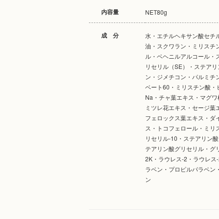
内容量
NET80g
成 分
水・エチルヘキサン酸セチ
油・スクワラン・ミリスチ
ル・ベヘニルアルコール・
リセリル（SE）・ステアリ
ン・ジメチコン・パルミチ
ベート60・ミリスチン酸・
Na・チャ葉エキス・マグワ
ミツレ花エキス・セージ葉
フェロックス葉エキス・ダ
ス・トコフェロール・ミリ
リセリル-10・ステアリン
テアリン酸グリセリル・グ
2K・ラウレス-2・ラウレス
ラベン・プロピルパラベン
ン