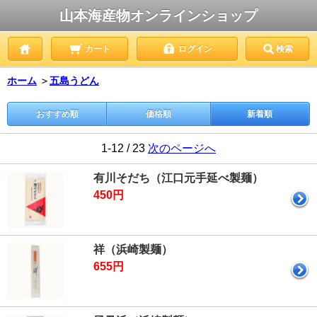
山本海産物オンラインショップ
カート
ログイン
検索
ホーム
＞
五島うどん
おすすめ順
価格順
新着順
1-12 / 23
次のページへ
有川そだち（江口元手延べ製麺）
450円
祥（浜崎製麺）
655円