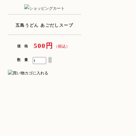
五島うどん あごだしスープ
500円
価 格
（税込）
数 量