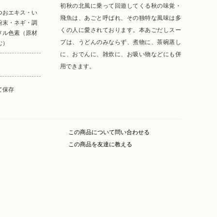
初秋の北風に乗って回遊してくる秋の味覚・
つおエキス・い
飛魚は、あごと呼ばれ、その独特な風味は多
粉末・ネギ・調
くの人に愛されております。本あごだしスー
メル色素（原材
プは、うどんのみならず、煮物に、茶碗蒸し
む）
に、おでんに、雑炊に、お吸い物などにも併
用できます。
て保存
この商品について問い合わせる
この商品を友達に教える