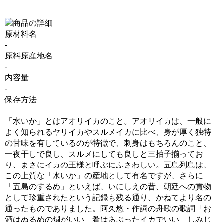
原材料名
-
原料原産地名
-
内容量
-
保存方法
-
「水いか」とはアオリイカのこと。アオリイカは、一般に
よく知られるヤリイカやスルメイカに比べ、身が厚く独特
の甘味を有しているのが特徴で、刺身はもちろんのこと、
一夜干しで良し、スルメにしても良しと三拍子揃ってお
り、まさにイカの王様と呼ぶにふさわしい。五島列島は、
この上質な「水いか」の産地として有名ですが、さらに
「五島のするめ」といえば、いにしえの昔、朝廷への貢物
として珍重されたという記録も残る通り、かねてより名の
通ったものでありました。阿久悠・作詞の舟歌の歌詞「お
酒はぬるめの燗がいい 肴はあぶったイカでいい しみじ