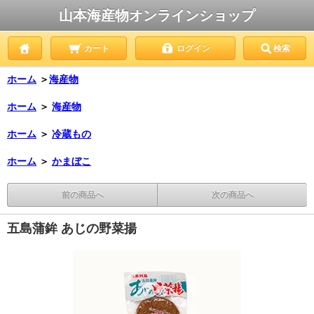
山本海産物オンラインショップ
カート
ログイン
検索
ホーム
＞
海産物
ホーム
＞
海産物
ホーム
＞
冷蔵もの
ホーム
＞
かまぼこ
前の商品へ
次の商品へ
五島蒲鉾 あじの野菜揚