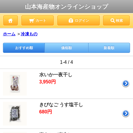
山本海産物オンラインショップ
カート
ログイン
検索
ホーム
＞
冷凍もの
おすすめ順
価格順
新着順
1-4 / 4
水いか一夜干し
3,950円
きびなご うす塩干し
680円