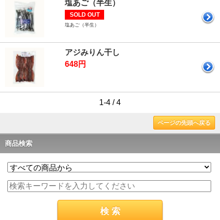
塩あご（半生）
SOLD OUT
塩あご（半生）
アジみりん干し
648円
1-4 / 4
ページの先頭へ戻る
商品検索