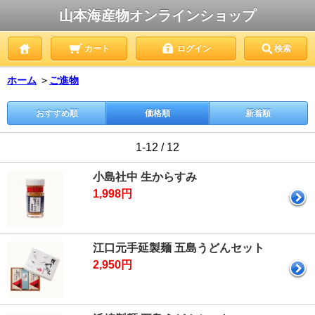
山本海産物オンラインショップ
カート
ログイン
検索
ホーム
＞
ご進物
おすすめ順
価格順
新着順
1-12 / 12
小島社中 生からすみ
1,998円
江口元手延製麺 五島うどんセット
2,950円