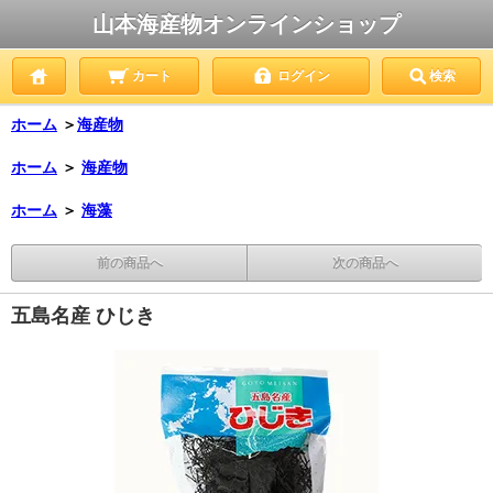
山本海産物オンラインショップ
カート
ログイン
検索
ホーム
＞
海産物
ホーム
＞
海産物
ホーム
＞
海藻
前の商品へ
次の商品へ
五島名産 ひじき